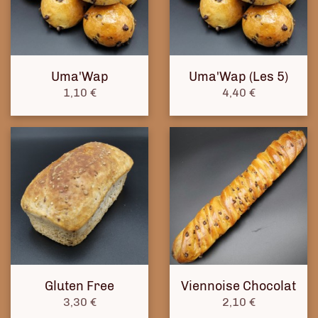
Uma'Wap
Uma'Wap (Les 5)
Prix
Prix
1,10 €
4,40 €
Gluten Free
Viennoise Chocolat
Prix
Prix
3,30 €
2,10 €