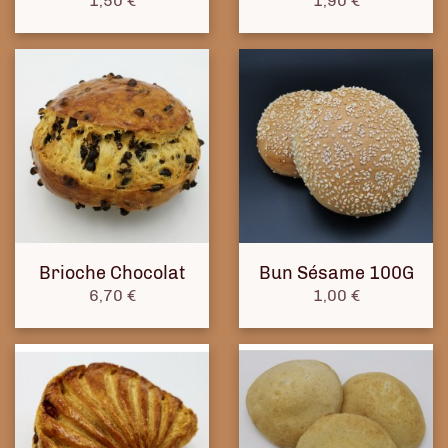
1,50 €
1,90 €
Brioche Chocolat
Bun Sésame 100G
Prix
Prix
6,70 €
1,00 €