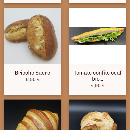
Brioche Sucre
Tomate confite oeuf
bio...
Prix
6,50 €
Prix
4,90 €