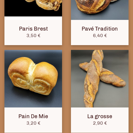
Paris Brest
Pavé Tradition
Prix
Prix
3,50 €
6,40 €
Pain De Mie
La grosse
Prix
Prix
3,20 €
2,90 €