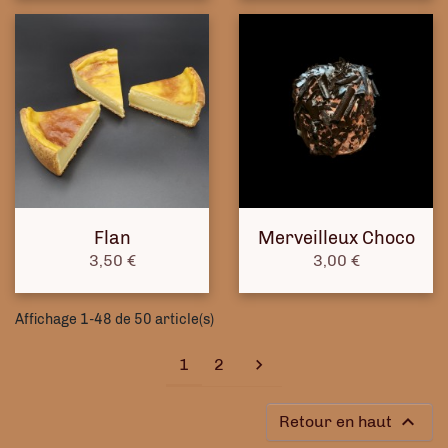
Flan
Merveilleux Choco
Prix
Prix
3,50 €
3,00 €
Affichage 1-48 de 50 article(s)
Suivant
1
2


Retour en haut