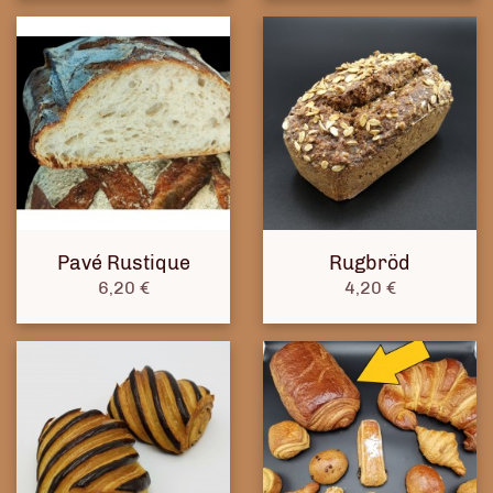
Pavé Rustique
Rugbröd
Prix
Prix
6,20 €
4,20 €