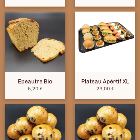
Epeautre Bio
Plateau Apértif XL
Prix
Prix
5,20 €
29,00 €