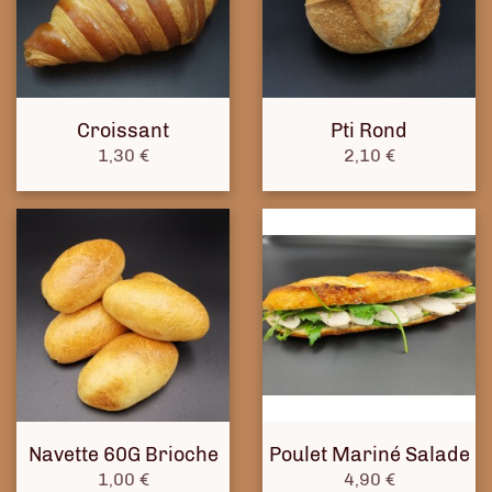
Croissant
Pti Rond
Prix
Prix
1,30 €
2,10 €
Navette 60G Brioche
Poulet Mariné Salade
Prix
Prix
1,00 €
4,90 €