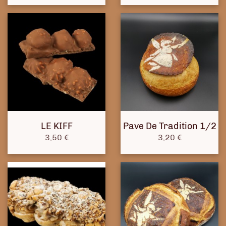
LE KIFF
Pave De Tradition 1/2
Prix
Prix
3,50 €
3,20 €