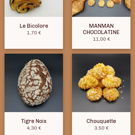
Le Bicolore
MANMAN
CHOCOLATINE
Prix
1,70 €
Prix
11,00 €
Tigre Noix
Chouquette
Prix
Prix
4,30 €
3,50 €