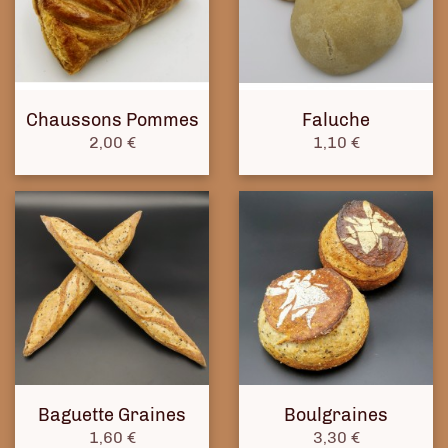
Chaussons Pommes
Faluche
Prix
Prix
2,00 €
1,10 €
Baguette Graines
Boulgraines
Prix
Prix
1,60 €
3,30 €