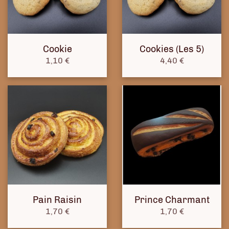
Cookie
Cookies (Les 5)
Prix
Prix
1,10 €
4,40 €
Pain Raisin
Prince Charmant
Prix
Prix
1,70 €
1,70 €