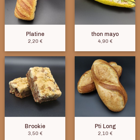
Platine
thon mayo
Prix
Prix
2,20 €
4,90 €
Brookie
Pti Long
Prix
Prix
3,50 €
2,10 €