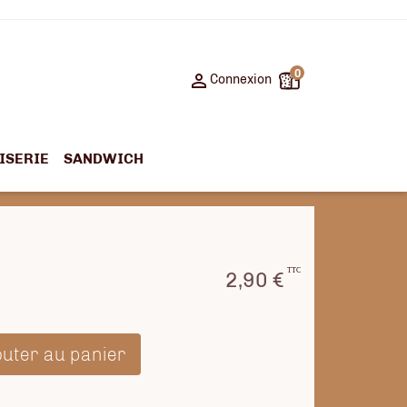
0

Connexion
ISERIE
SANDWICH
TTC
2,90 €
outer au panier