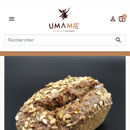
0


