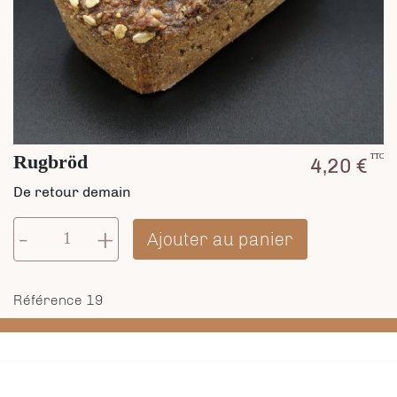
Rugbröd
TTC
4,20 €
De retour demain
-
+
Ajouter au panier
Référence
19