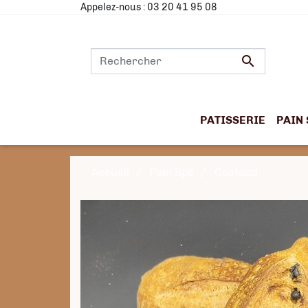
Appelez-nous :
03 20 41 95 08

PATISSERIE
PAIN 
Accueil
Pain Spé
Costaud