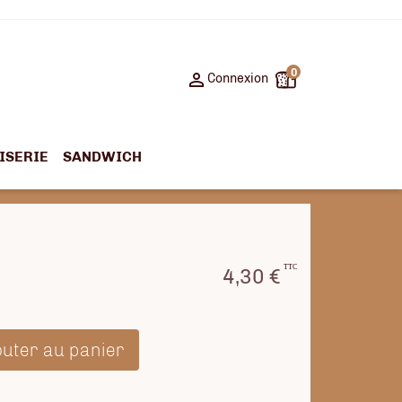
0

Connexion
ISERIE
SANDWICH
TTC
4,30 €
outer au panier