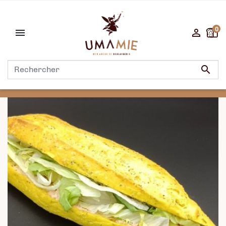
0


