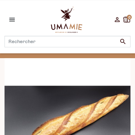
0


